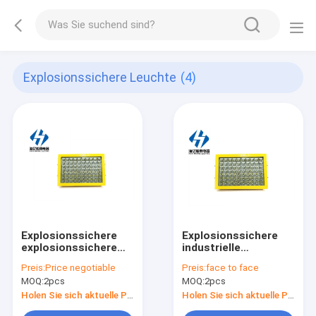
Explosionssichere Leuchte
(4)
Explosionssichere
Explosionssichere
explosionssichere
industrielle
LED industrielle
wasserdichte
Preis:
Price negotiable
Preis:
face to face
wasserdichte Lampe
Leuchte WHD97-III-
MOQ:
2pcs
MOQ:
2pcs
der Leuchte IP65
L100 IP65 LED
WHD97-III-L100
Holen Sie sich aktuelle Preis
Holen Sie sich aktuelle Preis