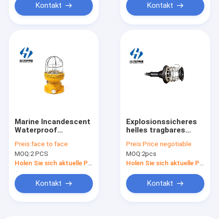
Kontakt
Kontakt
Marine Incandescent
Explosionssicheres
Waterproof
helles tragbares
Explosion-Proof
Marinelicht CFS1
Preis:
face to face
Preis:
Price negotiable
Work-Licht mit
IP56
MOQ:
2 PCS
MOQ:
2pcs
Schutz CFD1 IP65
Holen Sie sich aktuelle Preis
Holen Sie sich aktuelle Preis
Kontakt
Kontakt