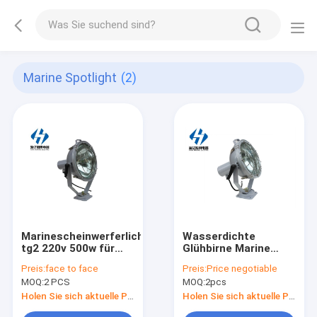
Marine Spotlight
(2)
Marinescheinwerferlicht
Wasserdichte
tg2 220v 500w für
Glühbirne Marine
Stahl imprägniern
Spot Light Fixture
Preis:
face to face
Preis:
Price negotiable
Marine Spotlight
MOQ:
2 PCS
MOQ:
2pcs
Steels TG1-A IP56
300W
Holen Sie sich aktuelle Preis
Holen Sie sich aktuelle Preis