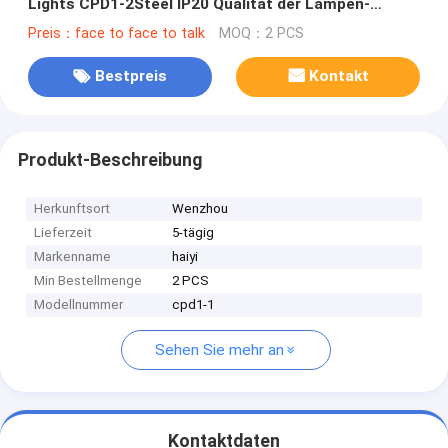
Lights CPD1-2Steel IP20 Qualität der Lampen-
einzelnen Birne hohes beleuchtendes gutes Innen
Preis：face to face to talk
MOQ：2 PCS
Bestpreis
Kontakt
Produkt-Beschreibung
Herkunftsort
Wenzhou
Lieferzeit
5-tägig
Markenname
haiyi
Min Bestellmenge
2 PCS
Modellnummer
cpd1-1
Sehen Sie mehr an
Kontaktdaten