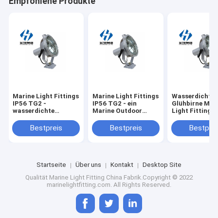
Empfohlene Produkte
Marine Light Fittings
Marine Light Fittings
Wasserdichte
IP56 TG2 -
IP56 TG2 - ein
Glühbirne Mar
wasserdichte
Marine Outdoor
Light Fittings
Glühbirne B Marine
Dock Port-
TG1-A Marine
Outdoor Dock Port
wasserdichte
Outdoor Dock 
Bestpreis
Bestpreis
Bestprei
Marinescheinwerferlicht
Glühbirne
Marinescheinw
Marinescheinwerferlicht
Startseite
Über uns
Kontakt
Desktop Site
Qualität
Marine Light Fitting
China Fabrik.Copyright © 2022
marinelightfitting.com. All Rights Reserved.