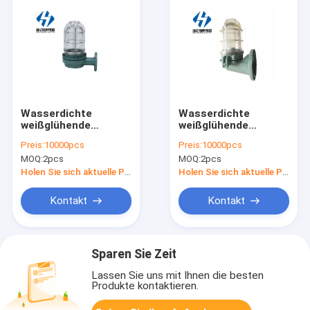
Wasserdichte
Wasserdichte
weißglühende
weißglühende
Wandleuchte Marine
Wandleuchte Marine
Preis:
10000pcs
Preis:
10000pcs
Wall Lights MarinewB
Wall Lights MarinewB
MOQ:
2pcs
MOQ:
2pcs
- 2B 220V 60W
- 2 220V 60W
Holen Sie sich aktuelle Preis
Holen Sie sich aktuelle Preis
Kontakt
Kontakt
Sparen Sie Zeit
Lassen Sie uns mit Ihnen die besten
Produkte kontaktieren.