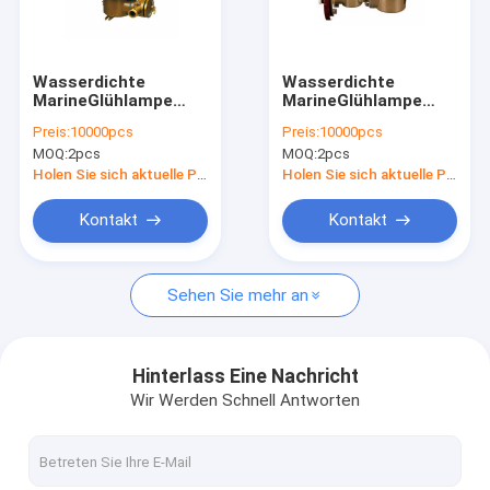
Kontakt
Wasserdichte
Wasserdichte
MarineGlühlampe
MarineGlühlampe
Marine Light Fitting
CCD11 - ein 220v 60w
CCD11 - B 220v 60w
Preis:
10000pcs
Preis:
10000pcs
Marine Pendant
Marine Pendant
MOQ:
2pcs
MOQ:
2pcs
Lights
Lights
Marine Navigation Lights
Holen Sie sich aktuelle Preis
Holen Sie sich aktuelle Preis
Marine Fluorescent Light
Kontakt
Kontakt
Marine Spotlight
Sehen Sie mehr an
Marine Pendant Light
explosionssichere Leuchte
Hinterlass Eine Nachricht
Wir Werden Schnell Antworten
Marine Electrical Plugs
Marine Socket