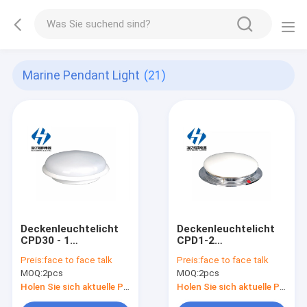
Marine Pendant Light
(21)
Deckenleuchtelicht
Deckenleuchtelicht
CPD30 - 1
CPD1-2
Marineinnenrunde
Marineinnenrunde
Preis:
face to face talk
Preis:
face to face talk
Marine Pendant
Marine Pendant
MOQ:
2pcs
MOQ:
2pcs
Lights IP20
Lights IP20
weißglühendes
weißglühendes
Holen Sie sich aktuelle Preis
Holen Sie sich aktuelle Preis