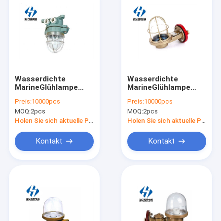
Wasserdichte
Wasserdichte
MarineGlühlampe
MarineGlühlampe
DS7 - 1M 24V 15W
CCD9 - 6A 24V 25W
Preis:
10000pcs
Preis:
10000pcs
Marine Pendant
Marine Pendant
MOQ:
2pcs
MOQ:
2pcs
Lights
Lights
Holen Sie sich aktuelle Preis
Holen Sie sich aktuelle Preis
Kontakt
Kontakt
Nach Hause
Produits
Über uns