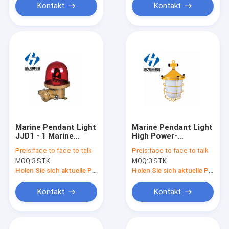
Kontakt
Kontakt
Marine Pendant Light
Marine Pendant Light
JJD1 - 1 Marine
High Power-
Rotating Warning
Glühlampe für
Preis:
face to face to talk
Preis:
face to face to talk
Light Stainless-Stahl
Marinearbeit im
MOQ:
3 STK
MOQ:
3 STK
der hohen Leistung
Freien und
IP55
Marinelager CGD1
Holen Sie sich aktuelle Preis
Holen Sie sich aktuelle Preis
IP55
Kontakt
Kontakt