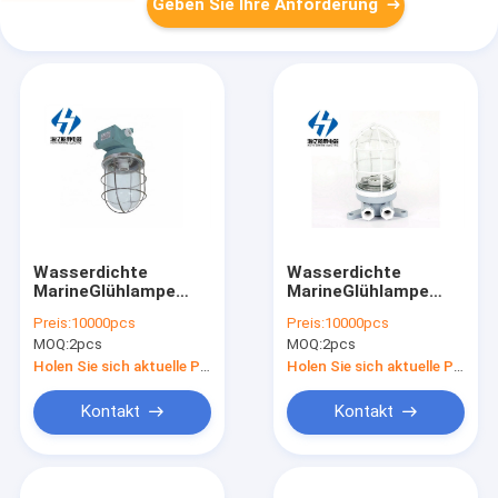
Geben Sie Ihre Anforderung
Wasserdichte
Wasserdichte
MarineGlühlampe
MarineGlühlampe
DS7 - 4M 220V 200W
DS7 - 2M Marine
Preis:
10000pcs
Preis:
10000pcs
Marine Pendant
Pendant Lights - ein
MOQ:
2pcs
MOQ:
2pcs
Lights
220V 60W
Holen Sie sich aktuelle Preis
Holen Sie sich aktuelle Preis
Kontakt
Kontakt