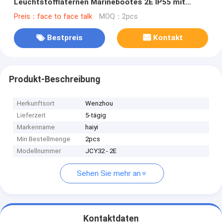
Leuchtstofflaternen Marinebootes 2E IP55 mit
Notfall
Preis：face to face talk
MOQ：2pcs
Bestpreis
Kontakt
Produkt-Beschreibung
Herkunftsort
Wenzhou
Lieferzeit
5-tägig
Markenname
haiyi
Min Bestellmenge
2pcs
Modellnummer
JCY32 - 2E
Sehen Sie mehr an
Kontaktdaten