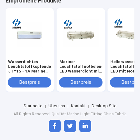
Empfohlene Produkte
Wasserdichtes
Marine-
Helle wasserdi
Leuchtstoffkopfendemarinelicht
Leuchtstoffnotbeleuchtung
Leuchtstoffma
JTY15 - 1A Marine
LED wasserdicht mit
LED mit Notfal
Fluorescent Lights
und Mesh Cover
jcy24-2e
IP20
jcy24-2ef
Bestpreis
Bestpreis
Bestprei
Startseite
Über uns
Kontakt
Desktop Site
All Rights Reserved. Qualität
Marine Light Fitting
China Fabrik.