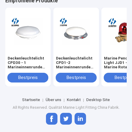
Empfohlene Produkte
Deckenleuchtelicht
Deckenleuchtelicht
Marine Pendan
CPD30 - 1
CPD1-2
Light JJD1 - 1
Marineinnenrunde
Marineinnenrunde
Marine Rotati
Marine Pendant
Marine Pendant
Warning Light
Lights IP20
Lights IP20
Stainless-Stah
Bestpreis
Bestpreis
Bestprei
weißglühendes
weißglühendes
hohen Leistun
Startseite
Über uns
Kontakt
Desktop Site
All Rights Reserved. Qualität
Marine Light Fitting
China Fabrik.