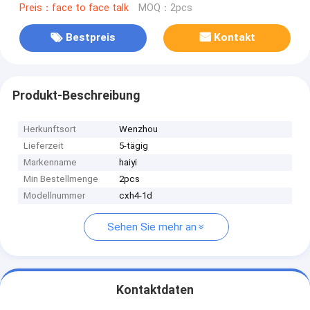
Preis：face to face talk
MOQ：2pcs
Bestpreis
Kontakt
Produkt-Beschreibung
Herkunftsort
Wenzhou
Lieferzeit
5-tägig
Markenname
haiyi
Min Bestellmenge
2pcs
Modellnummer
cxh4-1d
Sehen Sie mehr an
Kontaktdaten