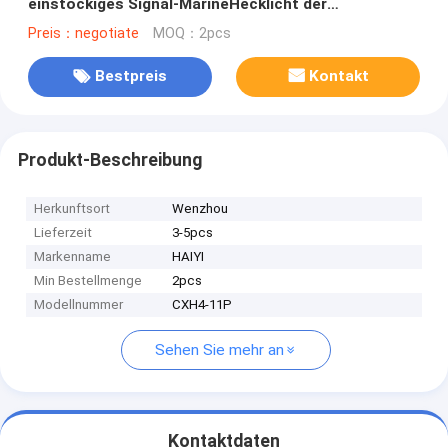
einstöckiges Signal-MarineHecklicht der
Navigations-11P
Preis：negotiate
MOQ：2pcs
Bestpreis
Kontakt
Produkt-Beschreibung
Herkunftsort
Wenzhou
Lieferzeit
3-5pcs
Markenname
HAIYI
Min Bestellmenge
2pcs
Modellnummer
CXH4-11P
Sehen Sie mehr an
Kontaktdaten