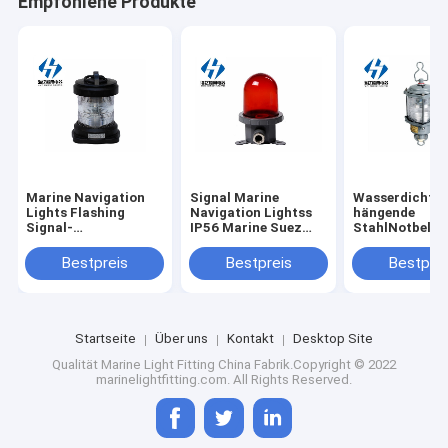
Empfohlene Produkte
Marine Navigation
Signal Marine
Wasserdichte
Lights Flashing
Navigation Lightss
hängende
Signal-
IP56 Marine Suez
StahlNotbele
LampenNavigationsleuchte
Licht CXH11
CXH9-5 Marin
CXH14
Navigation Lig
Bestpreis
Bestpreis
Bestprei
Marines für Sc
Startseite
Über uns
Kontakt
Desktop Site
Qualität
Marine Light Fitting
China Fabrik.Copyright © 2022
marinelightfitting.com. All Rights Reserved.