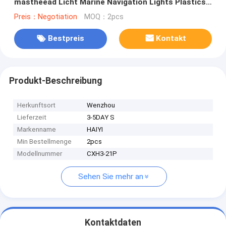
mastheead Licht Marine Navigation Lights Plastics
CXH3-21P
Preis：Negotiation
MOQ：2pcs
Bestpreis
Kontakt
Produkt-Beschreibung
Herkunftsort
Wenzhou
Lieferzeit
3-5DAY S
Markenname
HAIYI
Min Bestellmenge
2pcs
Modellnummer
CXH3-21P
Sehen Sie mehr an
Kontaktdaten