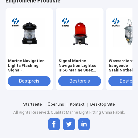
Empfohlene Produkte
Marine Navigation
Signal Marine
Wasserdichte
Lights Flashing
Navigation Lightss
hängende
Signal-
IP56 Marine Suez
StahlNotbele
LampenNavigationsleuchte
Licht CXH11
CXH9-5 Marin
CXH14
Navigation Lig
Bestpreis
Bestpreis
Bestprei
Marines für Sc
Startseite
Über uns
Kontakt
Desktop Site
All Rights Reserved. Qualität
Marine Light Fitting
China Fabrik.