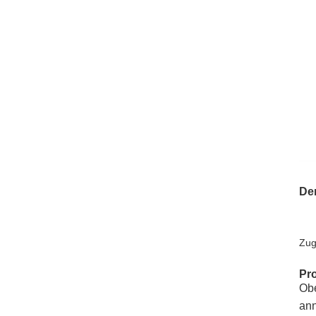
De
Zug
Pr
Obe
ann