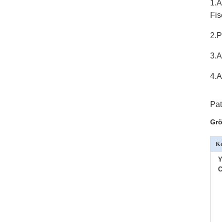
1.A
Fis
2.P
3.A
4.
Pat
Grö
Ko
Y
C