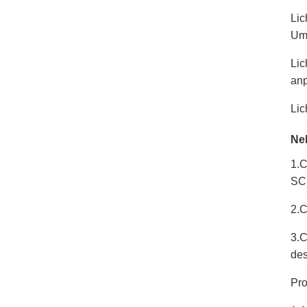
Lic
Um
Lic
anp
Lic
Ne
1.
SC
2.C
3.C
des
Pro