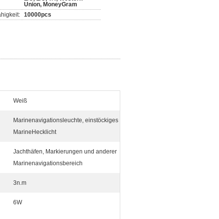
Union, MoneyGram
higkeit:
10000pcs
Weiß
Marinenavigationsleuchte, einstöckiges
MarineHecklicht
Jachthäfen, Markierungen und anderer
Marinenavigationsbereich
3n.m
6W