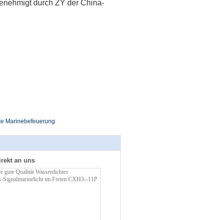
genehmigt durch ZY der China-
te Marinebefeuerung
irekt an uns