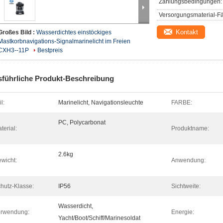
Zahlungsbedingungen:
Versorgungsmaterial-Fä
Kontakt
Großes Bild :
Wasserdichtes einstöckiges
Mastkorbnavigations-Signalmarinelicht im Freien
CXH3--11P
Bestpreis
führliche Produkt-Beschreibung
il:
Marinelicht, Navigationsleuchte
FARBE:
PC, Polycarbonat
terial:
Produktname:
2.6kg
wicht:
Anwendung:
hutz-Klasse:
IP56
Sichtweite:
Wasserdicht,
erwendung:
Energie:
Yacht/Boot/Schiff/Marinesoldat