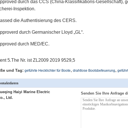
pproved durch das CCS (China-Klassifikations-Gesellschaft), 
cherei-Inspektion.
assed die Authentisierung des CERS.
pproverd durch Germanischer Lloyd „GL“.
Approved durch MED/EC.
ent 5.The Nr. ist ZL2009 2019 9529,5
,
,
ße und Tag:
geführte Hecklichter für Boote
drahtlose Bootsbefeuerung
geführ
ntaktdaten
ueqing Haiyi Marine Electric
Senden Sie Ihre Anfrage d
o., Ltd.