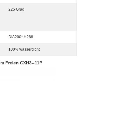
225 Grad
DIA200* H268
100% wasserdicht
im Freien CXH3--11P