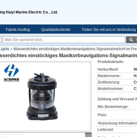
ng Haiyi Marine Electric Co. , Ltd.
Fabrik-Ausflug
Qualitätskontrolle
Treten Sie mit uns in Verbindung
Lights
Wasserdichtes einstöckiges Mastkorbnavigations-Signalmarinelicht im F
sserdichtes einstöckiges Mastkorbnavigations-Signalmarin
Produktdetails:
Herkunftsort:
W
Markenname:
H
Zertifizierung:
C
Modellnummer:
C
Zahlung und Versand 
Min Bestellmenge:
Preis:
Verpackung Information
Lieferzeit: