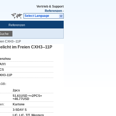
Vertrieb & Support
Referenzen
-
Select Language
Referenzen
Suche
reien CXH3--11P
elicht im Freien CXH3--11P
enzhou
AIYI
CS
XH3-11P
AGB:
2pcs
51.61USD <=2PCS=
<46.77USD
en:
Kartone
3-5DAY S
L/C, L/C, T/T, Western