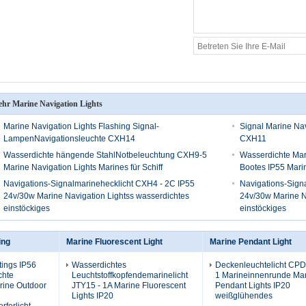
hr Marine Navigation Lights
Marine Navigation Lights Flashing Signal-
Signal Marine Nav
LampenNavigationsleuchte CXH14
CXH11
Wasserdichte hängende StahlNotbeleuchtung CXH9-5
Wasserdichte Mar
Marine Navigation Lights Marines für Schiff
Bootes IP55 Marin
Navigations-Signalmarinehecklicht CXH4 - 2C IP55
Navigations-Sign
24v/30w Marine Navigation Lightss wasserdichtes
24v/30w Marine N
einstöckiges
einstöckiges
ing
Marine Fluorescent Light
Marine Pendant Light
tings IP56
Wasserdichtes
Deckenleuchtelicht CPD
chte
Leuchtstoffkopfendemarinelicht
1 Marineinnenrunde Ma
rine Outdoor
JTY15 - 1A Marine Fluorescent
Pendant Lights IP20
Lights IP20
weißglühendes