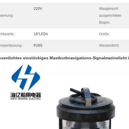
220V
Waagerecht
pannung:
ausgerichteter
Bogen:
chtquelle:
18*LEDs
Größe:
mpenfassung:
P28S
Wasserdicht:
serdichtes einstöckiges Mastkorbnavigations-Signalmarinelicht 